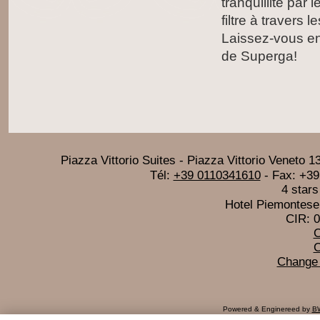
tranquillité par 
filtre à travers 
Laissez-vous enc
de Superga!
Piazza Vittorio Suites
-
Piazza Vittorio Veneto 1
Tél:
+39 0110341610
- Fax:
+39
4 stars
Hotel Piemontese 
CIR: 
C
C
Change 
Powered & Enginereed by
BW