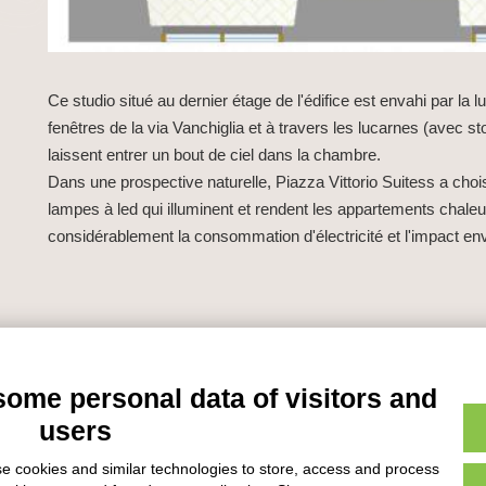
Ce studio situé au dernier étage de l'édifice est envahi par la 
fenêtres de la via Vanchiglia et à travers les lucarnes (avec s
laissent entrer un bout de ciel dans la chambre.
Dans une prospective naturelle, Piazza Vittorio Suitess a chois
lampes à led qui illuminent et rendent les appartements chale
considérablement la consommation d'électricité et l'impact en
 Suites
-
Piazza Vittorio Veneto 13
-
10125
-
Turin (TO)
-
GPS: lat.
45,058922
some personal data of visitors and
Tél:
+39 0110341610
- Fax:
+39 0110341611
E-mail:
info@torinosuites.com
users
4 stars hotel in Turin (TO)
Hotel Piemontese S.r.l. - N° TVA: 04677270011
CIR: 001272-CIM-00051
e cookies and similar technologies to store, access and process
Company info