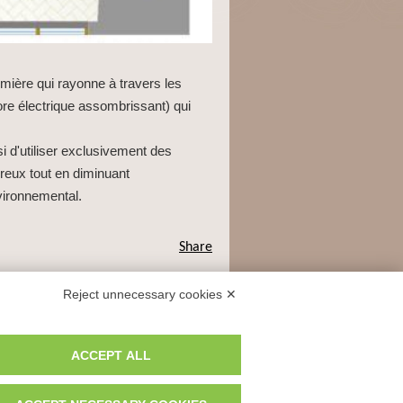
lumière qui rayonne à travers les
tore électrique assombrissant) qui
i d'utiliser exclusivement des
ureux tout en diminuant
vironnemental.
Share
Reject unnecessary cookies ✕
- long.
7,681567
ACCEPT ALL