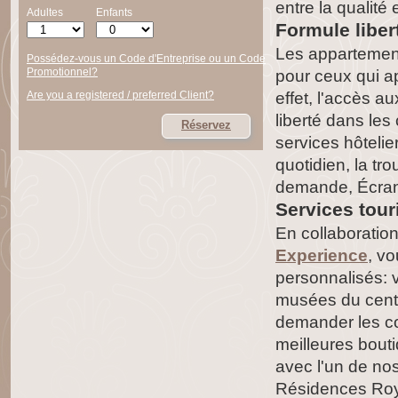
entre la qualité e
Adultes
Enfants
Formule liber
Les appartements
Possédez-vous un Code d'Entreprise ou un Code
Promotionnel?
pour ceux qui ap
Are you a registered / preferred Client?
effet, l'accès a
liberté dans les
Réservez
services hôtelier
quotidien, la tr
demande, Écran p
Services tour
En collaboratio
Experience
, vo
personnalisés: v
musées du centre
demander les co
meilleures bouti
avec l'un de nos
Résidences Roya