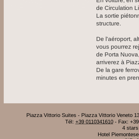
En voiture, en s
de Circulation L
La sortie piéton
structure.
De l'aéroport, al
vous pourrez re
de Porta Nuova,
arriverez à Piazz
De la gare ferro
minutes en pren
Piazza Vittorio Suites
-
Piazza Vittorio Veneto 1
Tél:
+39 0110341610
- Fax:
+39
4 stars
Hotel Piemontese 