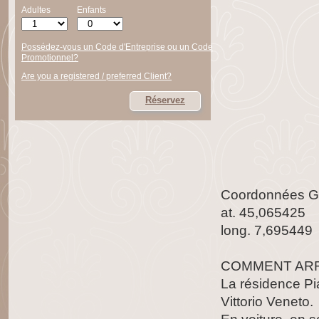
Adultes
Enfants
Possédez-vous un Code d'Entreprise ou un Code
Promotionnel?
Are you a registered / preferred Client?
Réservez
Coordonnées 
at. 45,065425
long. 7,695449
COMMENT AR
La résidence Pi
Vittorio Veneto.