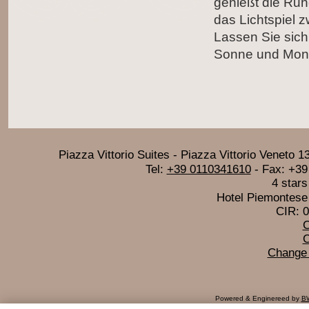
genießt die Ruh
das Lichtspiel 
Lassen Sie sic
Sonne und Mon
Piazza Vittorio Suites
-
Piazza Vittorio Veneto 1
Tel:
+39 0110341610
- Fax:
+39
4 stars
Hotel Piemontese 
CIR: 
C
C
Change 
Powered & Enginereed by
BW