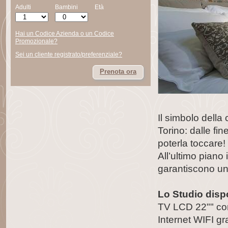
Adulti
Bambini
Età
Hai un Codice Azienda o un Codice
Promozionale?
Sei un cliente registrato/preferenziale?
Prenota ora
Il simbolo della c
Torino: dalle fi
poterla toccare!
All’ultimo piano 
garantiscono un
Lo Studio disp
TV LCD 22"" con 
Internet WIFI gr