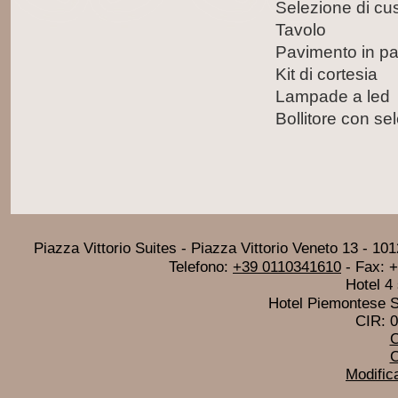
Selezione di cus
Tavolo
Pavimento in pa
Kit di cortesia
Lampade a led
Bollitore con se
Piazza Vittorio Suites
-
Piazza Vittorio Veneto 13
-
101
Telefono:
+39 0110341610
- Fax:
+
Hotel 4 
Hotel Piemontese S.
CIR: 
C
C
Modific