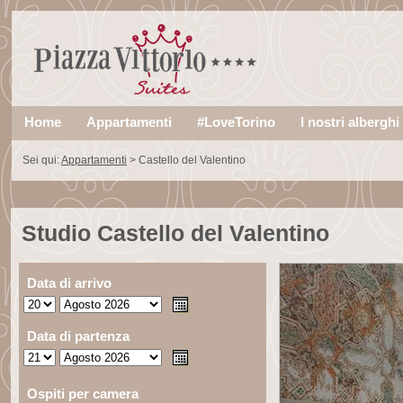
Home
Appartamenti
#LoveTorino
I nostri alberghi
Sei qui:
Appartamenti
>
Castello del Valentino
Studio Castello del Valentino
Data di arrivo
Data di partenza
Ospiti per camera